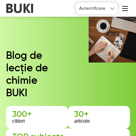
Autentificare
Blog de
lecție de
chimie
BUKI
300+
30+
cititori
articole