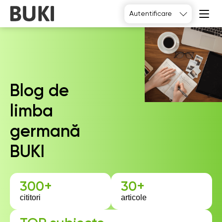
Autentificare
Blog de
limba
germană
BUKI
300+
30+
cititori
articole