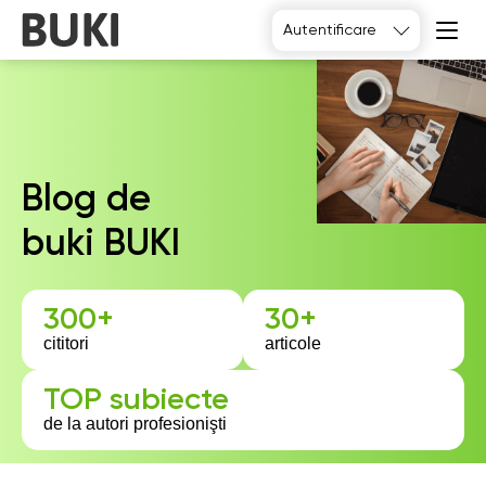
Autentificare
Blog de
buki BUKI
300+
30+
cititori
articole
TOP subiecte
de la autori profesionişti