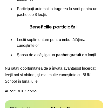
Participați automat la tragerea la sorți pentru un
pachet de 8 lecții.
Beneficiile participării:
Lecții suplimentare pentru îmbunătățirea
cunoștințelor.
Șansa de a câștiga un
pachet gratuit de lecții
.
Nu ratați oportunitatea de a învăța avantajos! Încercați
lecții noi și obțineți și mai multe cunoștințe cu BUKI
School în luna iulie.
Autor:
BUKI School