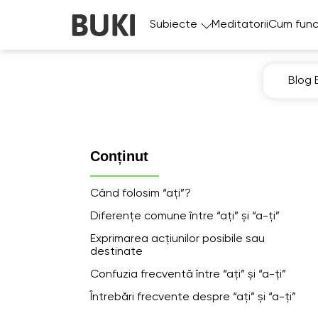
Subiecte
Meditatorii
Cum func
Blog 
Conținut
Când folosim “ați”?
Diferențe comune între “ați” și “a-ți”
Exprimarea acțiunilor posibile sau
destinate
Confuzia frecventă între “ați” și “a-ți”
Întrebări frecvente despre “ați” și “a-ți”