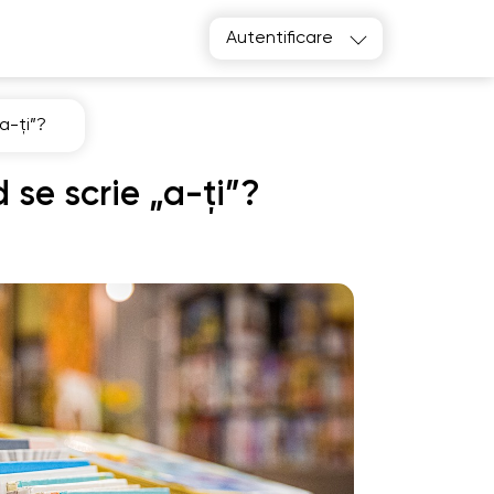
Autentificare
„a-ți”?
 se scrie „a-ți”?