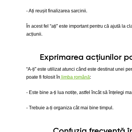
- Ați reușit finalizarea sarcinii.
În acest fel “ați” este important pentru că ajută la c
acțiunii.
Exprimarea acțiunilor po
“A-ți” este utilizat atunci când este destinat unei p
poate fi folosit în
limba română
:
- Este bine a-ți lua notițe, astfel încât să înțelegi ma
- Trebuie a-ți organiza cât mai bine timpul.
Confuzia frecventă înt