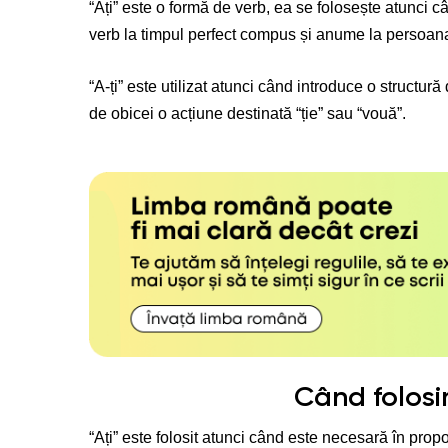
“Ați” este o formă de verb, ea se folosește atunci
verb la timpul perfect compus și anume la persoana
“A-ți” este utilizat atunci când introduce o structură
de obicei o acțiune destinată “ție” sau “vouă”.
Când folosi
“Ați” este folosit atunci când este necesară în propo