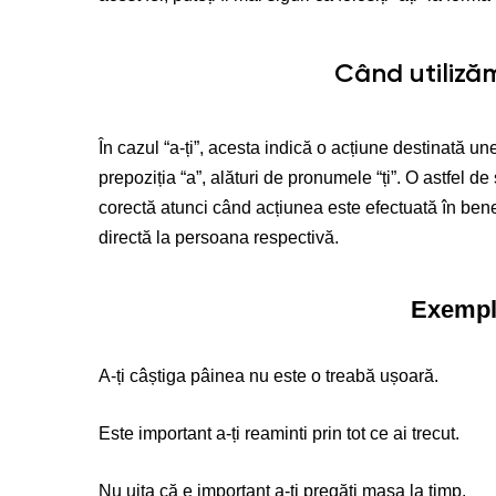
Când utilizăm
În cazul “a-ți”, acesta indică o acțiune destinată 
prepoziția “a”, alături de pronumele “ți”. O astfel de s
corectă atunci când acțiunea este efectuată în bene
directă la persoana respectivă.
Exempl
A-ți câștiga pâinea nu este o treabă ușoară.
Este important a-ți reaminti prin tot ce ai trecut.
Nu uita că e important a-ți pregăti masa la timp.