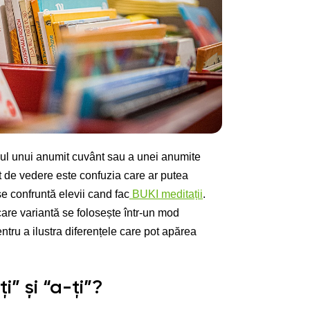
sul unui anumit cuvânt sau a unei anumite
ct de vedere este confuzia care ar putea
 se confruntă elevii cand fac
BUKI meditații
.
care variantă se folosește într-un mod
ntru a ilustra diferențele care pot apărea
” și “a-ți”?