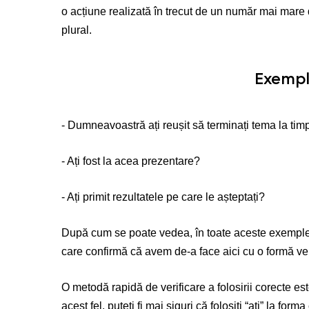
o acțiune realizată în trecut de un număr mai mar
plural.
Exempl
- Dumneavoastră ați reușit să terminați tema la tim
- Ați fost la acea prezentare?
- Ați primit rezultatele pe care le așteptați?
După cum se poate vedea, în toate aceste exemple “
care confirmă că avem de-a face aici cu o formă ve
O metodă rapidă de verificare a folosirii corecte est
acest fel, puteți fi mai siguri că folosiți “ați” la forma