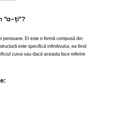
 “a-ți”?
unei persoane. El este o formă compusă din
tructură este specifică infinitivului, ea fiind
ficiul cuiva sau dacă aceasta face referire
e: