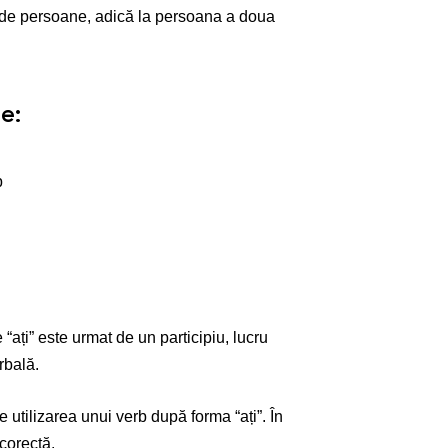
e de persoane, adică la persoana a doua
e:
p
ați” este urmat de un participiu, lucru
rbală.
e utilizarea unui verb după forma “ați”. În
 corectă.