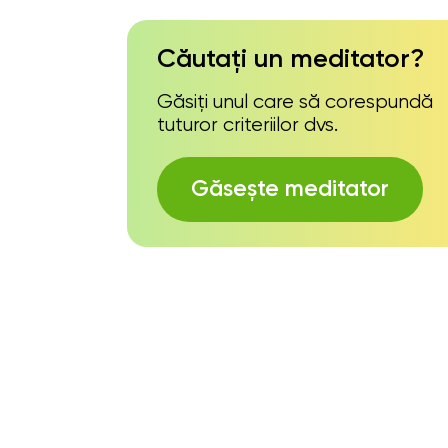
Căutați un meditator?
Găsiți unul care să corespundă
tuturor criteriilor dvs.
Găsește meditator