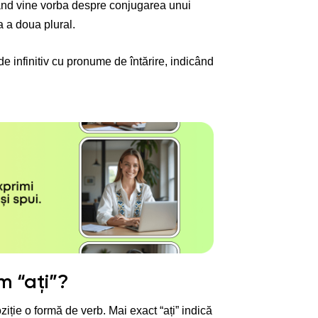
 când vine vorba despre conjugarea unui
 a doua plural.
 de infinitiv cu pronume de întărire, indicând
m “ați”?
ziție o formă de verb. Mai exact “ați” indică