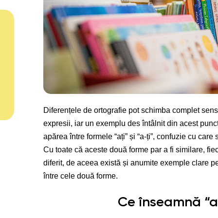
Diferențele de ortografie pot schimba complet sen
expresii, iar un exemplu des întâlnit din acest pun
apărea între formele “ați” și “a-ți”, confuzie cu care
Cu toate că aceste două forme par a fi similare, fie
diferit, de aceea există și anumite exemple clare pe
între cele două forme.
Ce înseamnă “ați