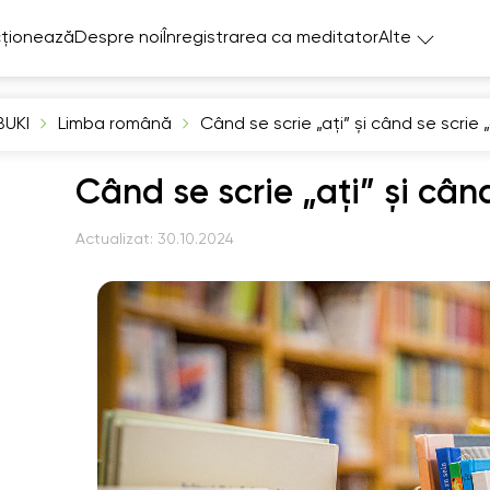
ționează
Despre noi
Înregistrarea ca meditator
Alte
BUKI
Limba română
Când se scrie „ați” și când se scrie 
Când se scrie „ați” și când
Actualizat:
30.10.2024