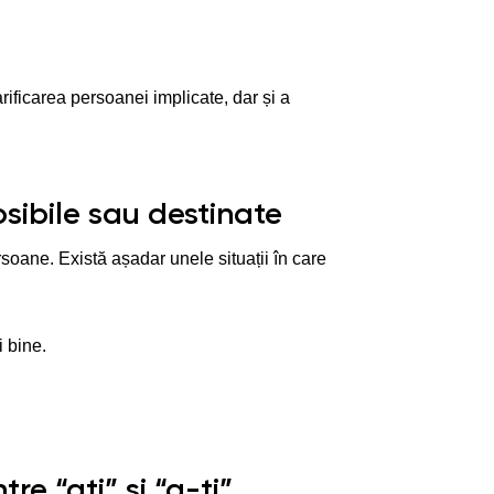
larificarea persoanei implicate, dar și a
sibile sau destinate
ersoane. Există așadar unele situații în care
i bine.
re “ați” și “a-ți”