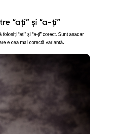
e “ați” și “a-ți”
folosiți “ați” și “a-ți” corect. Sunt așadar
care e cea mai corectă variantă.