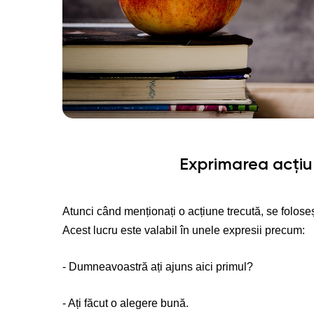
Exprimarea acțiun
Atunci când menționați o acțiune trecută, se foloseș
Acest lucru este valabil în unele expresii precum:
- Dumneavoastră ați ajuns aici primul?
- Ați făcut o alegere bună.