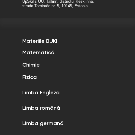
UpSkills OÜ, Tallinn, districtul Kesklinna,
strada Tornimäe nr. 5, 10145, Estonia
Materiile BUKI
Matematică
Chimie
Fizica
Limba Engleză
Limba română
Limba germană