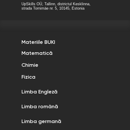
UpSkills OÜ, Tallinn, districtul Kesklinna,
strada Tornimäe nr. 5, 10145, Estonia
Materiile BUKI
Matematică
Chimie
Fizica
Limba Engleză
Limba română
Limba germană