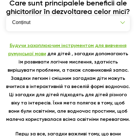
Care sunt principalele beneficii ale
ghicitorilor în dezvoltarea celor mici?
Conținut
Загадки для дітей різного віку
Як загадки вписуються в навчання?
Будучи захоплюючим інструментом для вивчення
румунської мови
для дітей
, загадки допомагають
їм розвивати логічне мислення, здатність
вирішувати проблеми, а також словниковий запас.
Завдяки легким і смішним загадкам діти можуть
вчитися в інтерактивній та веселій формі водночас.
Ці загадки для дітей підходять для дітей різного
віку та інтересів. Їхня мета полягає в тому, щоб
вони були освітніми, але водночас простими, щоб
малеча користувалася всіма освітніми перевагами.
Перш за все, загадки важливі тому, що вони