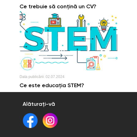
Ce trebuie să conțină un CV?
Data publicării:
02.07.2024
Ce este educația STEM?
Alăturați-vă