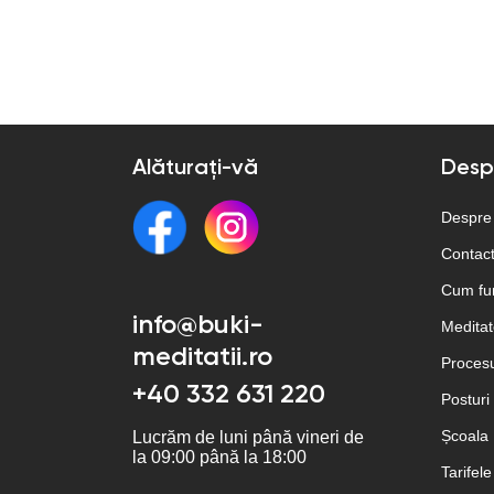
Alăturați-vă
Desp
Despre
Contac
Cum fu
info@buki-
Meditato
meditatii.ro
Procesu
+40 332 631 220
Posturi
Școala
Lucrăm de luni până vineri de
la 09:00 până la 18:00
Tarifele