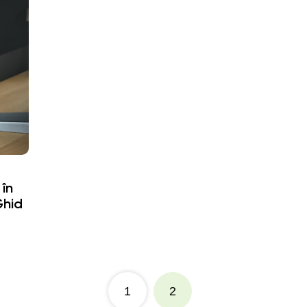
 în
Ghid
1
2