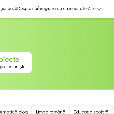
ționează
Despre noi
Înregistrarea ca meditator
Alte
biecte
profesionişti
ematică blog
Limba română
Educația școlară