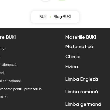
BUKI
Blog BUKI
re BUKI
Materiile BUKI
Matematică
 noi
t
Chimie
ncționează
Fizica
rii
Limba Engleză
l educațional
 vacante pentru profesori la
Limba română
 BUKI
Limba germană