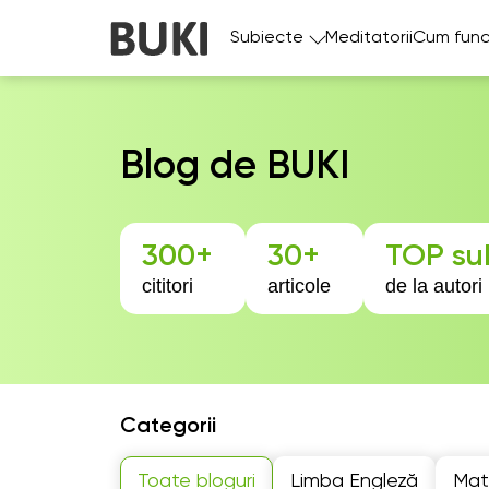
Subiecte
Meditatorii
Cum func
Blog de BUKI
300+
30+
TOP su
cititori
articole
de la autori 
Categorii
Toate bloguri
Limba Engleză
Mat