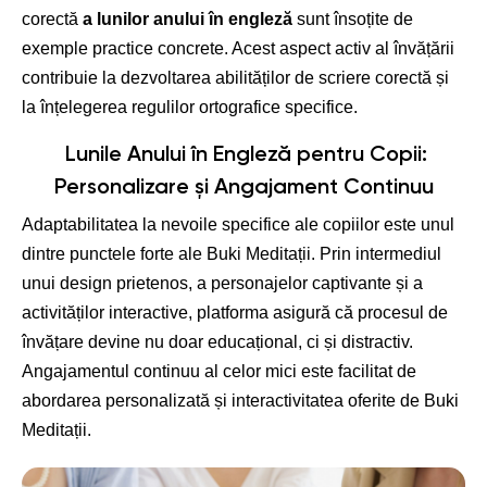
corectă
a lunilor anului în engleză
sunt însoțite de
exemple practice concrete. Acest aspect activ al învățării
contribuie la dezvoltarea abilităților de scriere corectă și
la înțelegerea regulilor ortografice specifice.
Lunile Anului în Engleză pentru Copii
:
Personalizare și Angajament Continuu
Adaptabilitatea la nevoile specifice ale copiilor este unul
dintre punctele forte ale Buki Meditații. Prin intermediul
unui design prietenos, a personajelor captivante și a
activităților interactive, platforma asigură că procesul de
învățare devine nu doar educațional, ci și distractiv.
Angajamentul continuu al celor mici este facilitat de
abordarea personalizată și interactivitatea oferite de Buki
Meditații.