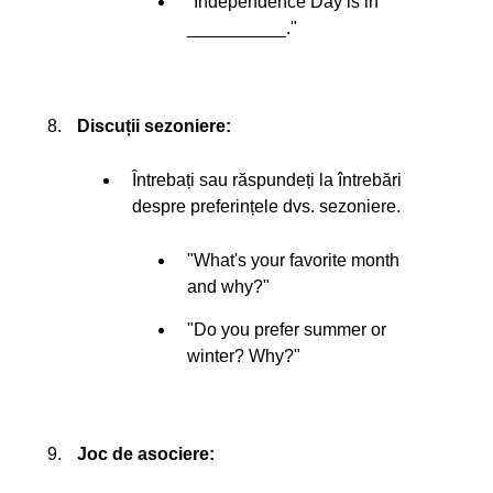
"Independence Day is in
__________."
Discuții sezoniere:
Întrebați sau răspundeți la întrebări
despre preferințele dvs. sezoniere.
"What's your favorite month
and why?"
"Do you prefer summer or
winter? Why?"
Joc de asociere: