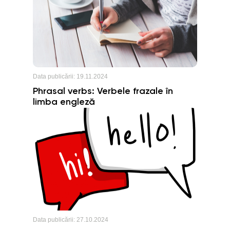
procesul de cunoaștere într-o experiență
captivantă și cuprinzătoare.
Data publicării:
19.11.2024
Phrasal verbs: Verbele frazale în
limba engleză
Data publicării:
27.10.2024