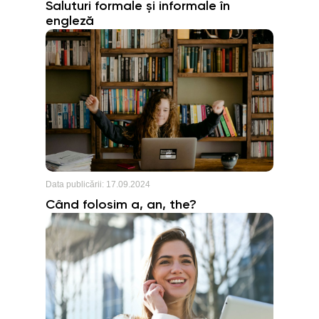
Saluturi formale și informale în
engleză
Data publicării:
17.09.2024
Când folosim a, an, the?