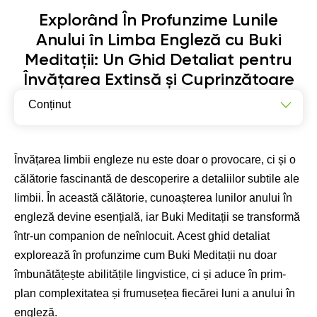
Explorând În Profunzime Lunile
Anului în Limba Engleză cu Buki
Meditații: Un Ghid Detaliat pentru
Învățarea Extinsă și Cuprinzătoare
Conținut
Importanța Cunoașterii Lunilor Anului într-un Context
Cultural și Temporal Mai Larg
Învățarea limbii engleze nu este doar o provocare, ci și o
Cum se Scriu Lunile Anului în Engleză: Ghid Detaliat și
călătorie fascinantă de descoperire a detaliilor subtile ale
Exemple Practice
limbii. În această călătorie, cunoașterea lunilor anului în
Lunile Anului în Engleză pentru Copii: Personalizare și
engleză devine esențială, iar Buki Meditații se transformă
Angajament Continuu
într-un companion de neînlocuit. Acest ghid detaliat
Explorând Lunile Primăverii: Îmbinând Limba cu
explorează în profunzime cum Buki Meditații nu doar
Elemente Naturale și Tradiții Culturale
îmbunătățește abilitățile lingvistice, ci și aduce în prim-
Exerciții pentru învățarea lunilor anului în limba engleză
plan complexitatea și frumusețea fiecărei luni a anului în
Concluzie: O Călătorie Educațională Extinsă și
engleză.