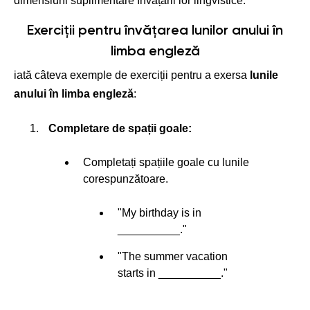
dimensiuni suplimentare învățării lor lingvistice.
Exerciții pentru învățarea lunilor anului în
limba engleză
iată câteva exemple de exerciții pentru a exersa
lunile
anului în limba engleză
:
Completare de spații goale:
Completați spațiile goale cu lunile
corespunzătoare.
"My birthday is in
__________."
"The summer vacation
starts in __________."