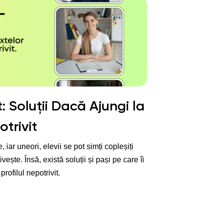
 Soluții Dacă Ajungi la
otrivit
 iar uneori, elevii se pot simți copleșiți
ește. Însă, există soluții și pași pe care îi
rofilul nepotrivit.