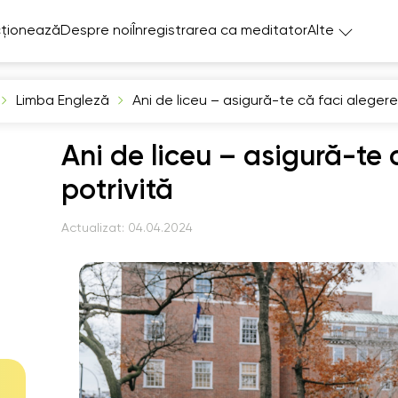
ționează
Despre noi
Înregistrarea ca meditator
Alte
Limba Engleză
Ani de liceu – asigură-te că faci alegere
Ani de liceu – asigură-te 
potrivită
Actualizat:
04.04.2024