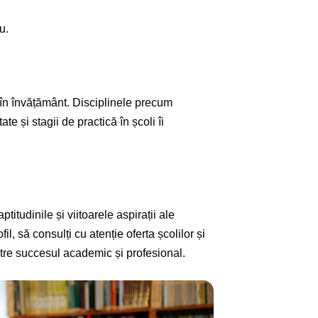
u.
 în învățământ. Disciplinele precum
e și stagii de practică în școli îi
titudinile și viitoarele aspirații ale
il, să consulți cu atenție oferta școlilor și
către succesul academic și profesional.