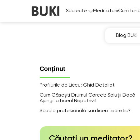
Subiecte
Meditatorii
Cum func
Blog BUKI
Conținut
Profilurile de Liceu: Ghid Detaliat
Cum Găsești Drumul Corect: Soluții Dacă
Ajungi la Liceul Nepotrivit
Școală profesională sau liceu teoretic?
Căutați un meditator?