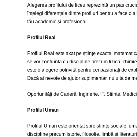
Alegerea profilului de liceu reprezintă un pas crucia
înțelegi diferențele dintre profiluri pentru a face o a
tău academic și profesional.
Profilul Real
Profilul Real este axat pe științe exacte, matematică
se vor confrunta cu discipline precum fizică, chimi
este o alegere potrivită pentru cei pasionați de expl
Dacă ai nevoie de ajutor suplimentar, nu uita de med
Oportunități de Carieră: Inginerie, IT, Științe, Medic
Profilul Uman
Profilul Uman este orientat spre științe sociale, uman
discipline precum istorie, filosofie, limbă și literat