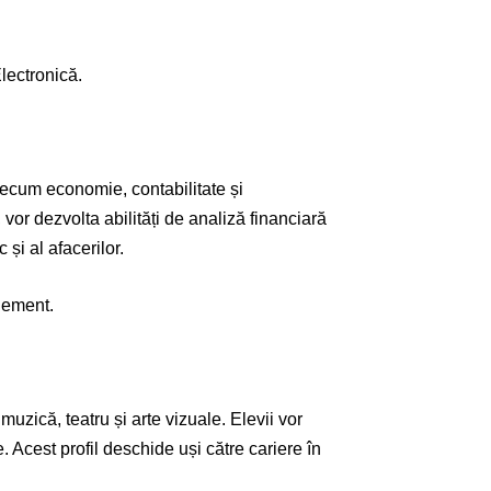
Electronică.
ecum economie, contabilitate și
vor dezvolta abilități de analiză financiară
și al afacerilor.
gement.
 muzică, teatru și arte vizuale. Elevii vor
ce. Acest profil deschide uși către cariere în