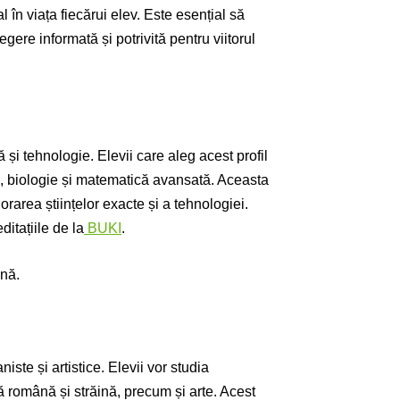
l în viața fiecărui elev. Este esențial să
legere informată și potrivită pentru viitorul
 și tehnologie. Elevii care aleg acest profil
e, biologie și matematică avansată. Aceasta
orarea științelor exacte și a tehnologiei.
itațiile de la
BUKI
.
ină.
iste și artistice. Elevii vor studia
ură română și străină, precum și arte. Acest