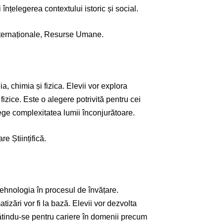
 înțelegerea contextului istoric și social.
Internaționale, Resurse Umane.
ia, chimia și fizica. Elevii vor explora
izice. Este o alegere potrivită pentru cei
elege complexitatea lumii înconjurătoare.
e Științifică.
tehnologia în procesul de învățare.
izări vor fi la bază. Elevii vor dezvolta
ătindu-se pentru cariere în domenii precum