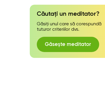
Căutați un meditator?
Găsiți unul care să corespundă
tuturor criteriilor dvs.
Găsește meditator