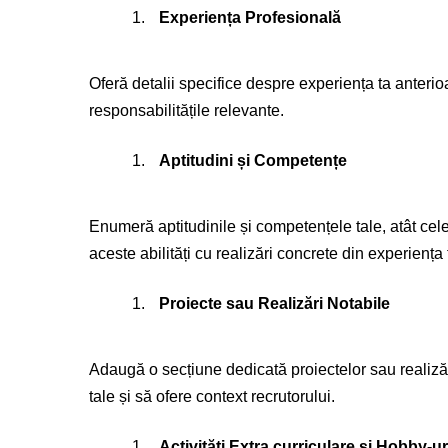
Experiența Profesională
Oferă detalii specifice despre experiența ta anterio
responsabilitățile relevante.
Aptitudini și Competențe
Enumeră aptitudinile și competențele tale, atât cele 
aceste abilități cu realizări concrete din experiența 
Proiecte sau Realizări Notabile
Adaugă o secțiune dedicată proiectelor sau realizăril
tale și să ofere context recrutorului.
Activități Extra curriculare și Hobby-ur