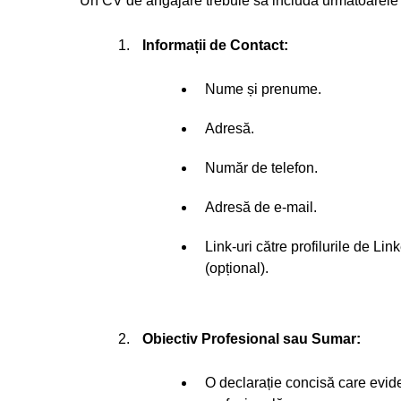
Un CV de angajare trebuie să includă următoarele s
Informații de Contact:
Nume și prenume.
Adresă.
Număr de telefon.
Adresă de e-mail.
Link-uri către profilurile de Li
(opțional).
Obiectiv Profesional sau Sumar:
O declarație concisă care evide