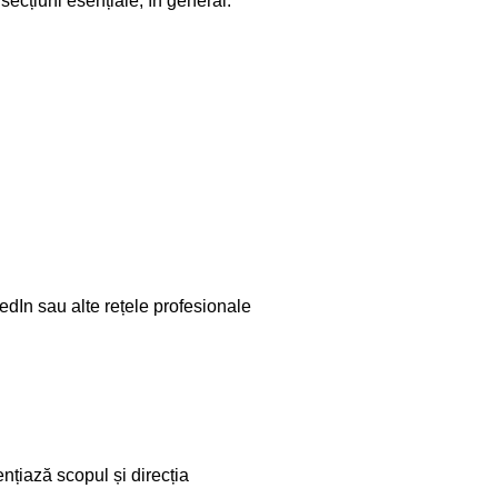
ecțiuni esențiale, în general:
nkedIn sau alte rețele profesionale
nțiază scopul și direcția