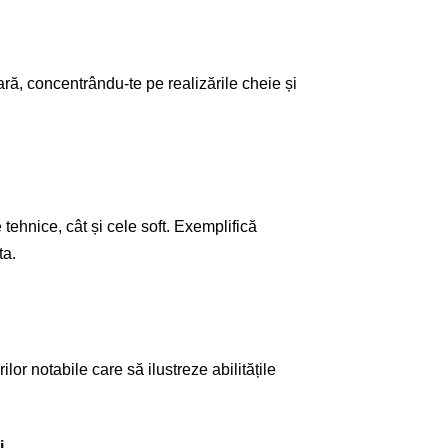
ară, concentrându-te pe realizările cheie și
tehnice, cât și cele soft. Exemplifică
ta.
or notabile care să ilustreze abilitățile
i