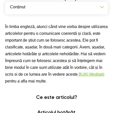
Conținut
Ce este articolul?
Când folosim a și an?
În limba engleză, atunci când vine vorba despre utilizarea
articolelor pentru o comunicare coerentă și clară, este
Articol hotărât și nehotărât
important de știut cum se folosesc acestea. Ele pot fi
Concluzie
clasificate, așadar, în două mari categorii. Avem, așadar,
articolele hotărâte și articolele nehotărâte. Hai să vedem
împreună cum se folosesc acestea și să înțelegem mai
bine modul în care sunt utilizate atât în vorbire, cât și în
scris si de ce lumea are în vedere aceste
BUKI Meditații
pentru a afla mai multe.
Ce este articolul?
Articolul hotărât