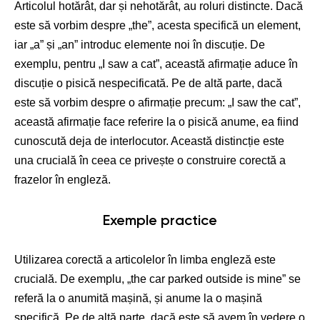
Articolul hotărât, dar și nehotărât, au roluri distincte. Dacă
este să vorbim despre „the”, acesta specifică un element,
iar „a” și „an” introduc elemente noi în discuție. De
exemplu, pentru „I saw a cat”, această afirmație aduce în
discuție o pisică nespecificată. Pe de altă parte, dacă
este să vorbim despre o afirmație precum: „I saw the cat”,
această afirmație face referire la o pisică anume, ea fiind
cunoscută deja de interlocutor. Această distincție este
una crucială în ceea ce privește o construire corectă a
frazelor în engleză.
Exemple practice
Utilizarea corectă a articolelor în limba engleză este
crucială. De exemplu, „the car parked outside is mine” se
referă la o anumită mașină, și anume la o mașină
specifică. Pe de altă parte, dacă este să avem în vedere o