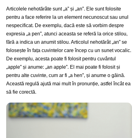
Articolele nehotărâte sunt „a” și „an”. Ele sunt folosite
pentru a face referire la un element necunoscut sau unul
nespecificat. De exemplu, dacă este să vorbim despre
expresia „a pen”, atunci aceasta se referă la orice stilou,
fără a indica un anumit stilou. Articolul nehotărât „an” se
folosește în fața cuvintelor care încep cu un sunet vocalic.
De exemplu, acesta poate fi folosit pentru cuvântul
„apple” și anume: „an apple”. El mai poate fi folosit și
pentru alte cuvinte, cum ar fi „a hen”, și anume o găină.
Această regulă ajută mai mult în pronunție, astfel încât ea
să fie corectă.