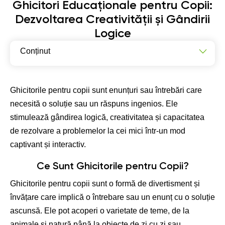
Ghicitori Educaționale pentru Copii:
Dezvoltarea Creativității și Gândirii
Logice
Conținut
Ce Sunt Ghicitorile pentru Copii?
Cum Ajută Ghicitorile la Dezvoltarea Logicii?
Ghicitorile pentru copii sunt enunțuri sau întrebări care
necesită o soluție sau un răspuns ingenios. Ele
Ghicitori cu Animale
stimulează gândirea logică, creativitatea și capacitatea
Ghicitori de Logică:
de rezolvare a problemelor la cei mici într-un mod
Cum Să Folosiți Ghicitorile
captivant și interactiv.
Ghicitori Adaptate Diferitelor Vârste
Ce Sunt Ghicitorile pentru Copii?
Ghicitori pentru Copii și Adulți
Ghicitorile pentru copii sunt o formă de divertisment și
Cum Pot Ajuta Ghicitorile în Educație
învățare care implică o întrebare sau un enunț cu o soluție
ascunsă. Ele pot acoperi o varietate de teme, de la
animale și natură până la obiecte de zi cu zi sau