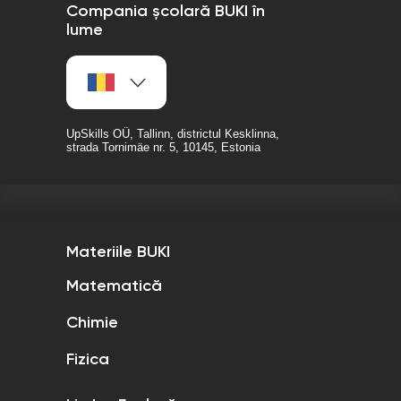
Compania școlară BUKI în
lume
UpSkills OÜ, Tallinn, districtul Kesklinna,
strada Tornimäe nr. 5, 10145, Estonia
Materiile BUKI
Matematică
Chimie
Fizica