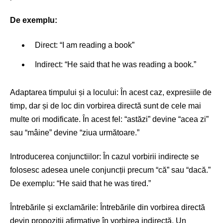
De exemplu:
Direct: “I am reading a book”
Indirect: “He said that he was reading a book.”
Adaptarea timpului și a locului: În acest caz, expresiile de
timp, dar și de loc din vorbirea directă sunt de cele mai
multe ori modificate. În acest fel: “astăzi” devine “acea zi”
sau “mâine” devine “ziua următoare.”
Introducerea conjunctiilor: În cazul vorbirii indirecte se
folosesc adesea unele conjuncții precum “că” sau “dacă.”
De exemplu: “He said that he was tired.”
Întrebările și exclamările: Întrebările din vorbirea directă
devin propoziții afirmative în vorbirea indirectă. Un