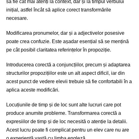
să fie cât mai atenți la context, dar și la timpul verbului
inițial, astfel încât să aplice corect transformările
necesare.
Modificarea pronumelor, dar și a adjectivelor posesive
poate crea confuzie. Este așadar esențial să se mențină
pe cât posibil claritatea referințelor în propoziție.
Introducerea corectă a conjuncțiilor, precum și adaptarea
structurilor propozițiilor este un alt aspect dificil, iar din
acest punct de vedere elevii trebuie să fie confortabili în a
aplica aceste modificări.
Locuțiunile de timp și de loc sunt alte lucruri care pot
produce anumite probleme. Transformarea corectă a
expresiilor de timp și de loc necesită o atenție la detalii.
Acest lucru poate fi complicat pentru un elev care nu are
o experiență vastă cu limba engleză.