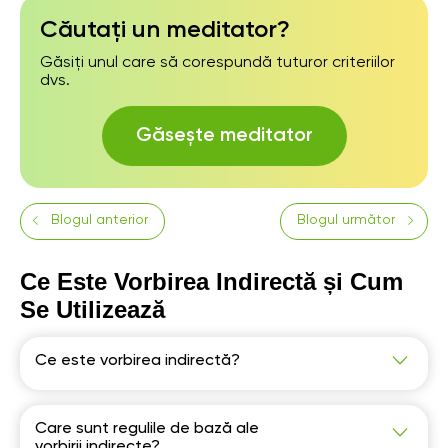
Căutați un meditator?
Găsiți unul care să corespundă tuturor criteriilor
dvs.
Găsește meditator
Blogul anterior
Blogul următor
Ce Este Vorbirea Indirectă și Cum
Se Utilizează
Ce este vorbirea indirectă?
Vorbirea indirectă, sau reported speech, redă
cuvintele sau gândurile altcuiva fără a le cita
direct, parafrazând și adaptând mesajul inițial.
Care sunt regulile de bază ale
vorbirii indirecte?