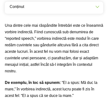
Conținut
Regulile de bază ale vorbirii indirecte
Întrebări în vorbirea indirectă
Una dintre cele mai răspândite întrebări este ce înseamnă
vorbire indirectă. Fiind cunoscută sub denumirea de
Dificultăți frecvente întâmpinate de elevi
“reported speech,” vorbirea indirectă este modul în care
redăm cuvintele sau gândurile altcuiva fără a cita direct
aceste lucruri. În acest fel nu vom mai folosi exact
cuvintele unei persoane, ci parafrazăm, dar și adaptăm
mesajul inițial, astfel încât să-l integrăm în contextul
nostru.
De exemplu, în loc să spunem:
“El a spus: Mă duc la
mare,” în vorbirea indirectă, acest lucru poate fi zis în
acest fel: “El a spus că se duce la mare.”