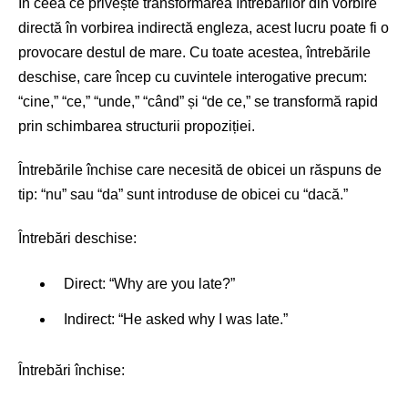
În ceea ce privește transformarea întrebărilor din vorbire
directă în vorbirea indirectă engleza, acest lucru poate fi o
provocare destul de mare. Cu toate acestea, întrebările
deschise, care încep cu cuvintele interogative precum:
“cine,” “ce,” “unde,” “când” și “de ce,” se transformă rapid
prin schimbarea structurii propoziției.
Întrebările închise care necesită de obicei un răspuns de
tip: “nu” sau “da” sunt introduse de obicei cu “dacă.”
Întrebări deschise:
Direct: “Why are you late?”
Indirect: “He asked why I was late.”
Întrebări închise: