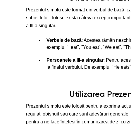
Prezentul simplu este format din verbul de bază, 
subiectelor. Totuși, există câteva excepții important
a III-a singular.
Verbele de bază
: Acestea rămân neschim
exemplu, "I eat", "You eat", "We eat", "Th
Persoanele a III-a singular
: Pentru aces
la finalul verbului. De exemplu, "He eats"
Utilizarea Preze
Prezentul simplu este folosit pentru a exprima acți
regulat, obișnuit sau care sunt adevăruri generale.
pentru a ne face înțeleși în comunicarea de zi cu zi