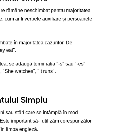
care rămâne neschimbat pentru majoritatea
e, cum ar fi verbele auxiliare și persoanele
bate în majoritatea cazurilor. De
ey eat".
tea, se adaugă terminația "-s" sau "-es"
, "She watches", "It runs".
ntului Simplu
uni sau stări care se întâmplă în mod
 Este important să-l utilizăm corespunzător
 în limba engleză.