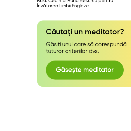
Buki: Cea mai Bună Resursă pentru
Învățarea Limbii Engleze
Căutați un meditator?
Găsiți unul care să corespundă
tuturor criteriilor dvs.
Găsește meditator