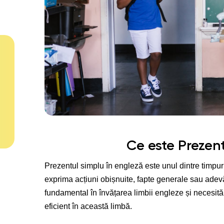
Ce este Prezen
Prezentul simplu în engleză este unul dintre timpuri
exprima acțiuni obișnuite, fapte generale sau adev
fundamental în învățarea limbii engleze și necesit
eficient în această limbă.