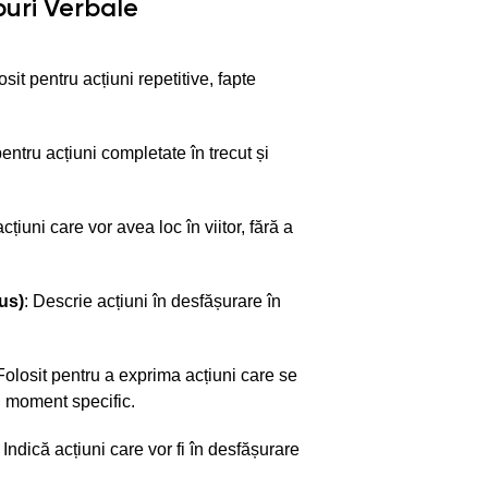
puri Verbale
osit pentru acțiuni repetitive, fapte
 pentru acțiuni completate în trecut și
acțiuni care vor avea loc în viitor, fără a
us)
: Descrie acțiuni în desfășurare în
 Folosit pentru a exprima acțiuni care se
n moment specific.
: Indică acțiuni care vor fi în desfășurare