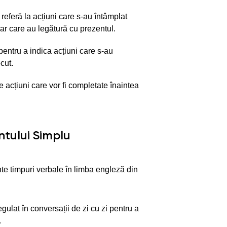
 referă la acțiuni care s-au întâmplat
ar care au legătură cu prezentul.
t pentru a indica acțiuni care s-au
cut.
e acțiuni care vor fi completate înaintea
tului Simplu
te timpuri verbale în limba engleză din
egulat în conversații de zi cu zi pentru a
.