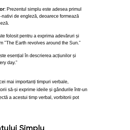
or
: Prezentul simplu este adesea primul
non-nativi de engleză, deoarece formează
leză.
ste folosit pentru a exprima adevăruri și
cum "The Earth revolves around the Sun."
Este esențial în descrierea acțiunilor și
very day."
cei mai importanți timpuri verbale,
ii să-și exprime ideile și gândurile într-un
ectă a acestui timp verbal, vorbitorii pot
tului Simplu