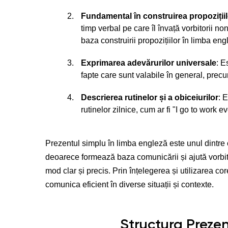
Fundamental în construirea propozițiil
timp verbal pe care îl învață vorbitorii 
baza construirii propozițiilor în limba eng
Exprimarea adevărurilor universale
: E
fapte care sunt valabile în general, pre
Descrierea rutinelor și a obiceiurilor
: 
rutinelor zilnice, cum ar fi "I go to work e
Prezentul simplu în limba engleză este unul dintre 
deoarece formează baza comunicării și ajută vorbitor
mod clar și precis. Prin înțelegerea și utilizarea cor
comunica eficient în diverse situații și contexte.
Structura Prezen