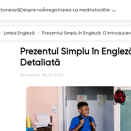
ționează
Despre noi
Înregistrarea ca meditator
Alte
Limba Engleză
Prezentul Simplu în Engleză: O Introduce
Prezentul Simplu în Englez
Detaliată
Actualizat:
04.04.2024