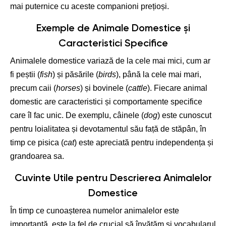
mai puternice cu aceste companioni prețioși.
Exemple de Animale Domestice și
Caracteristici Specifice
Animalele domestice variază de la cele mai mici, cum ar
fi peștii (
fish
) și păsările (
birds
), până la cele mai mari,
precum caii (
horses
) și bovinele (
cattle
). Fiecare animal
domestic are caracteristici și comportamente specifice
care îl fac unic. De exemplu, câinele (
dog
) este cunoscut
pentru loialitatea și devotamentul său față de stăpân, în
timp ce pisica (
cat
) este apreciată pentru independența și
grandoarea sa.
Cuvinte Utile pentru Descrierea Animalelor
Domestice
În timp ce cunoașterea numelor animalelor este
importantă, este la fel de crucial să învățăm și vocabularul