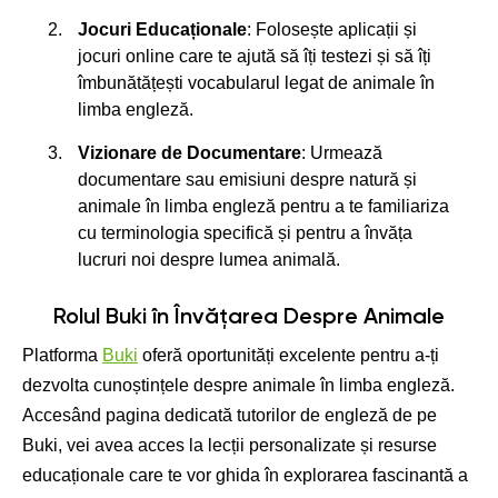
Jocuri Educaționale
: Folosește aplicații și
jocuri online care te ajută să îți testezi și să îți
îmbunătățești vocabularul legat de animale în
limba engleză.
Vizionare de Documentare
: Urmează
documentare sau emisiuni despre natură și
animale în limba engleză pentru a te familiariza
cu terminologia specifică și pentru a învăța
lucruri noi despre lumea animală.
Rolul Buki în Învățarea Despre Animale
Platforma
Buki
oferă oportunități excelente pentru a-ți
dezvolta cunoștințele despre animale în limba engleză.
Accesând pagina dedicată tutorilor de engleză de pe
Buki, vei avea acces la lecții personalizate și resurse
educaționale care te vor ghida în explorarea fascinantă a