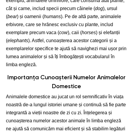
exemplu, animalele omnivore, care consumă atât plante,
cât și carne, includ specii precum câinele (
dog
), ursul
(
bear
) și oamenii (
humans
). Pe de altă parte, animalele
erbivore, care se hrănesc exclusiv cu plante, includ
exemplare precum vaca (
cow
), caii (
horses
) și elefanții
(
elephants
). Astfel, cunoașterea acestor categorii și a
exemplarelor specifice te ajută să navighezi mai ușor prin
lumea animalelor și să îți îmbogățești vocabularul în
limba engleză.
Importanța Cunoașterii Numelor Animalelor
Domestice
Animalele domestice au jucat un rol semnificativ în viața
noastră de-a lungul istoriei umane și continuă să fie parte
integrantă a vieții noastre de zi cu zi. Înțelegerea și
cunoașterea numelor acestor animale în limba engleză
ne ajută să comunicăm mai eficient și să stabilim legături