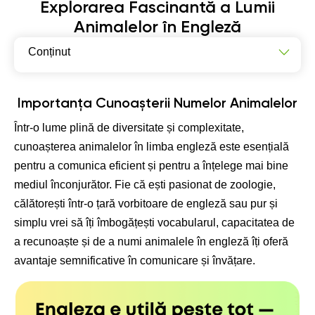
Explorarea Fascinantă a Lumii
Animalelor în Engleză
Conținut
Importanța Cunoașterii Numelor Animalelor
Categorii Diverse de Animale și Exemple
Importanța Cunoașterii Numelor Animalelor
Convingătoare
Într-o lume plină de diversitate și complexitate,
Importanța Cunoașterii Numelor Animalelor Domestice
cunoașterea animalelor în limba engleză este esențială
Exemple de Animale Domestice și Caracteristici
pentru a comunica eficient și pentru a înțelege mai bine
Specifice
mediul înconjurător. Fie că ești pasionat de zoologie,
Cuvinte Utile pentru Descrierea Animalelor Domestice
călătorești într-o țară vorbitoare de engleză sau pur și
simplu vrei să îți îmbogățești vocabularul, capacitatea de
Descoperă Minunata Lume a Animalelor Sălbatice în
Limba Engleză
a recunoaște și de a numi animalele în engleză îți oferă
avantaje semnificative în comunicare și învățare.
Vocabular Util pentru Descrierea Animalelor Sălbatice
Diversitatea Uimitoare a Lumii Animaleloră
Exerciții Practice și Explorarea Continuă