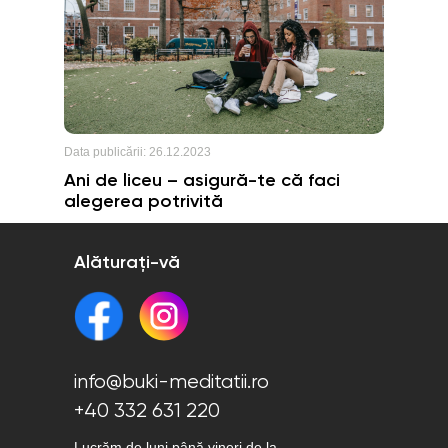
Data publicării:
26.12.2023
Ani de liceu – asigură-te că faci
alegerea potrivită
Alăturați-vă
info@buki-meditatii.ro
+40 332 631 220
Lucrăm de luni până vineri de la