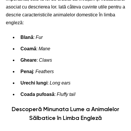
asociat cu descrierea lor. Iată câteva cuvinte utile pentru a
descrie caracteristicile animalelor domestice în limba
engleză:
Blană
:
Fur
Coamă
:
Mane
Gheare
:
Claws
Penaj
:
Feathers
Urechi lungi
:
Long ears
Coada pufoasă
:
Fluffy tail
Descoperă Minunata Lume a Animalelor
Sălbatice în Limba Engleză