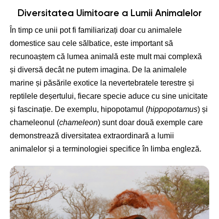
Diversitatea Uimitoare a Lumii Animalelor
În timp ce unii pot fi familiarizați doar cu animalele
domestice sau cele sălbatice, este important să
recunoaștem că lumea animală este mult mai complexă
și diversă decât ne putem imagina. De la animalele
marine și păsările exotice la nevertebratele terestre și
reptilele deșertului, fiecare specie aduce cu sine unicitate
și fascinație. De exemplu, hipopotamul (
hippopotamus
) și
chameleonul (
chameleon
) sunt doar două exemple care
demonstrează diversitatea extraordinară a lumii
animalelor și a terminologiei specifice în limba engleză.