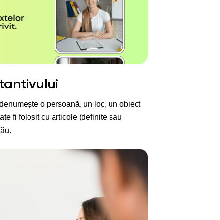
tantivului
re denumește o persoană, un loc, un obiect
e fi folosit cu articole (definite sau
său.