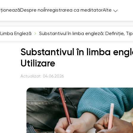
ționează
Despre noi
Înregistrarea ca meditator
Alte
Limba Engleză
Substantivul în limba engleză: Definiție, Tipur
Substantivul în limba engle
Utilizare
Actualizat:
04.06.2026