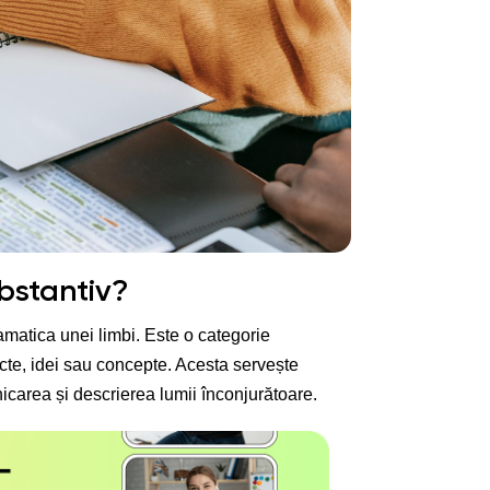
bstantiv?
amatica unei limbi. Este o categorie
cte, idei sau concepte. Acesta servește
carea și descrierea lumii înconjurătoare.