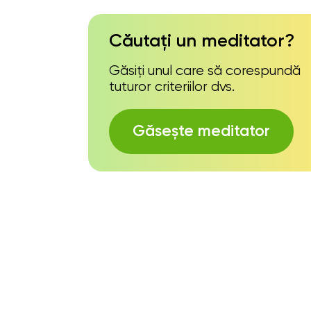
Căutați un meditator?
Găsiți unul care să corespundă
tuturor criteriilor dvs.
Găsește meditator