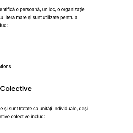
entifică o persoană, un loc, o organizație
 litera mare și sunt utilizate pentru a
lud:
ations
 Colective
i sunt tratate ca unități individuale, deși
tive colective includ: